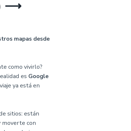
!) ⟶
estros mapas desde
nte como vivirlo?
realidad es
Google
iaje ya está en
e sitios: están
 y moverte con