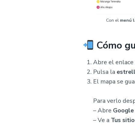
Con el
menú l
Cómo gua
Abre el enlace 
Pulsa la
estrel
El mapa se gua
Para verlo des
– Abre
Google
– Ve a
Tus siti