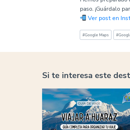
paso. ¡Guárdalo par
Ver post en In
Etiquetas
#
Google Maps
#
Googl
de
la
entrada:
Si te interesa este des