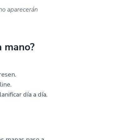
 no aparecerán
 a mano?
resen.
line.
anificar día a día.
s mapas paso a