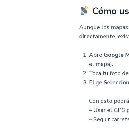
Cómo usa
Aunque los mapas
directamente
, exi
Abre
Google 
el mapa).
Toca tu foto d
Elige
Seleccio
Con esto podrá
– Usar el GPS p
– Seguir carret