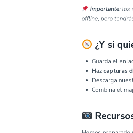
Importante
: los
offline, pero tendr
¿Y si qui
Guarda el enla
Haz
capturas d
Descarga nuestr
Combina el ma
Recursos
Hemos preparado