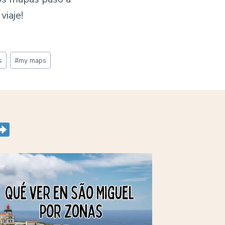
viaje!
s
#
my maps