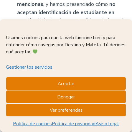
mencionas
, y hemos presenciado cómo
no
aceptan identificación de estudiante en
versión digital
, solo carnets físicos. Así que si
viajas con carnet, asegúrate de llevarlo
impreso y vigente.
Usamos cookies para que la web funcione bien y para
entender cómo navegas por Destino y Maleta. Tú decides
Si vas por libre
, infórmate bien sobre el
qué aceptar.
punto de pago, el horario de ingreso y si
necesitas registrarte previamente.
Gestionar los servicios
Este consejo aplica también a otros lugares de
Aceptar
interés cultural, como el
Museo Arqueológico de
Áncash
o el
sitio arqueológico de Chavín de
Denegar
Huántar
, donde también hay tarifas diferenciadas
Ver preferencias
y horarios específicos. Preguntar antes te ahorra
tiempo, dinero y posibles frustraciones.
Política de cookies
Política de privacidad
Aviso legal