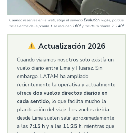
Cuando reserves en la web, elige el servicio
Evolution
: vigila, porque
los asientos de la planta 1 se reclinan
160º
y los de la planta 2,
140º
.
​ Actualización 2026
Cuando viajamos nosotros solo existía un
vuelo diario entre Lima y Huaraz. Sin
embargo, LATAM ha ampliado
recientemente la operativa y actualmente
ofrece
dos vuelos directos diarios en
cada sentido
, lo que facilita mucho la
planificación del viaje. Los vuelos de ida
desde Lima suelen salir aproximadamente
a las
7:15 h
y a las
11:25 h
, mientras que