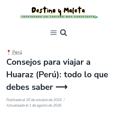
Saltar
al
contenido
Perú
Consejos para viajar a
Huaraz (Perú): todo lo que
debes saber ⟶
Publicado el
20 de octubre de 2025
Actualizado el
1 de agosto de 2026