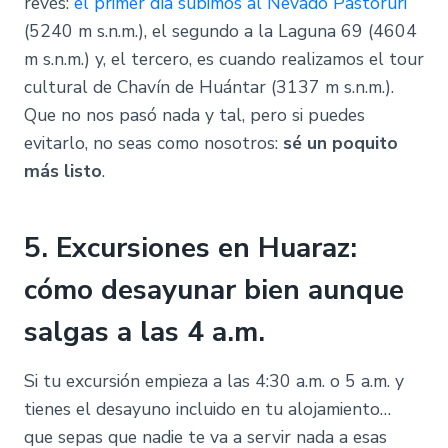
revés:
el primer día subimos al Nevado Pastoruri
(5240 m s.n.m.), el segundo a la Laguna 69 (4604
m s.n.m.) y, el tercero, es cuando realizamos el tour
cultural de Chavín de Huántar (3137 m s.n.m.).
Que no nos pasó nada y tal, pero si puedes
evitarlo, no seas como nosotros:
sé un poquito
más listo
.
5. Excursiones en Huaraz:
cómo desayunar bien aunque
salgas a las 4 a.m.
Si tu excursión empieza a las 4:30 a.m. o 5 a.m. y
tienes el desayuno incluido en tu alojamiento…
que sepas que nadie te va a servir nada a esas